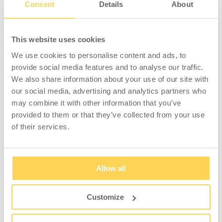
Consent
Details
About
ZUBEHÖR
This website uses cookies
We use cookies to personalise content and ads, to
provide social media features and to analyse our traffic.
We also share information about your use of our site with
our social media, advertising and analytics partners who
may combine it with other information that you’ve
Rollensatz für
provided to them or that they’ve collected from your use
Abfallbehälter
of their services.
2-499-00
Allow all
Zum Einsehen von
Preisen und Lagerstatus
anmelden.
Customize