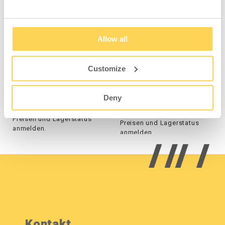
Allow all
Bank 2000 mm schwarz
Abfallbehälter Tin,
brennbarer Abfall, mit
Customize
Wandbefestigung,
Schwarz
2-642-77
13510-009-196
Deny
Zum Einsehen von
Zum Einsehen von
Preisen und Lagerstatus
Preisen und Lagerstatus
anmelden.
anmelden.
Kontakt