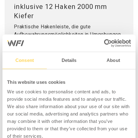
inklusive 12 Haken 2000 mm
Kiefer
Praktische Hakenleiste, die gute
Aufbewahrungsmöglichkeiten in Umgebungen
wie Umkleidekabinen und Garderoben schafft.
Die Hakenleiste verfügt über zwölf Haken,
besteht aus klar lackiertem Kiefernholz und
Consent
Details
About
wird direkt an der Wand montiert. Perfekt zum
flexiblen Aufhängen von Kleidung und Co.
This website uses cookies
We use cookies to personalise content and ads, to
provide social media features and to analyse our traffic.
We also share information about your use of our site with
KOMPATIBEL MIT
our social media, advertising and analytics partners who
may combine it with other information that you’ve
provided to them or that they’ve collected from your use
of their services.