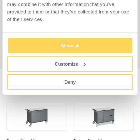
losen Behältern aus recyceltem Kunststoff mit einem
may combine it with other information that you’ve
Volumen von jeweils 60 Litern erhältlich und kann
provided to them or that they’ve collected from your use
sowohl mit als auch ohne Müllbeutel verwendet
of their services.
werden.
Allow all
Alle Recyclingwagen ansehen!
Customize
RECYCLINGWAGEN
Deny