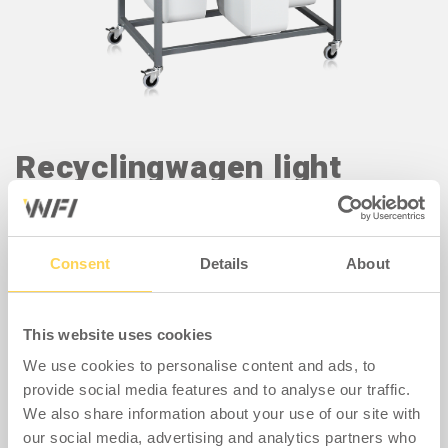
Recyclingwagen light
Ein Sortierwagen, der sich hervorragend zum Sortieren
verschiedener Materialien eignet und in vielen
Bereichen, beispielsweise für verschiedene
Consent
Details
About
Abfallarten, nützlich ist. Dank seines schlichten
Designs und seines geringen Gewichts ist der Wagen
flexibel manövrierbar. Der Wagen besteht aus einer
This website uses cookies
einfachen Rohrkonstruktion mit einer Deckplatte aus
We use cookies to personalise content and ads, to
lackiertem Blech und ist mit vier Rollen ausgestattet,
provide social media features and to analyse our traffic.
zwei davon mit Feststellern. Er ist in drei
We also share information about your use of our site with
verschiedenen Ausführungen mit zwei, drei oder vier
our social media, advertising and analytics partners who