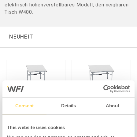
elektrisch höhenverstellbares Modell, den neigbaren
Tisch W400.
NEUHEIT
Neigbarer Tisch LD300
Neigbarer Tisch LD300
1400x800 mm
1800x800 mm
Consent
Details
About
11-404-001-H
11-404-002-H
This website uses cookies
Zum Einsehen von Preisen
Zum Einsehen von Preisen