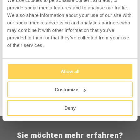
We use cookies to personalise content and ads, to
und Lagerstatus anmelden.
und Lagerstatus anmelden.
provide social media features and to analyse our traffic.
We also share information about your use of our site with
our social media, advertising and analytics partners who
may combine it with other information that you’ve
provided to them or that they’ve collected from your use
of their services.
Neigbarer Tisch LD300
2200x800 mm
Allow all
11-404-003-H
Zum Einsehen von Preisen
Customize
und Lagerstatus anmelden.
Deny
Sie möchten mehr erfahren?