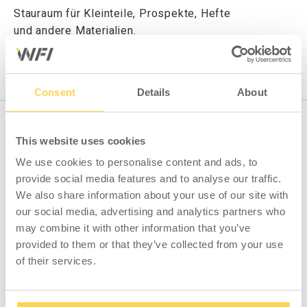
Stauraum für Kleinteile, Prospekte, Hefte
und andere Materialien.
MOBILER MULTITISCH
Consent
Details
About
This website uses cookies
We use cookies to personalise content and ads, to
provide social media features and to analyse our traffic.
We also share information about your use of our site with
Mobiler Multitisch
Drahtkorb 900x175x100
our social media, advertising and analytics partners who
2000x1000 mm
mm NCS6502B
may combine it with other information that you’ve
provided to them or that they’ve collected from your use
of their services.
615300-135
3-294-136
Zum Einsehen von Preisen
Zum Einsehen von Preisen
und Lagerstatus anmelden.
und Lagerstatus anmelden.