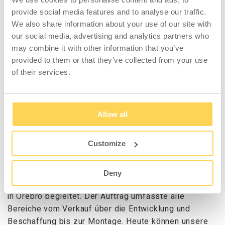
provide social media features and to analyse our traffic.
Das Layout hat es einfacher gemacht
We also share information about your use of our site with
Vor dem Einbau der neuen Packstationen war die
our social media, advertising and analytics partners who
Versandfläche beengt, und es bestand ein akuter
may combine it with other information that you’ve
Bedarf nach einer Neustrukturierung in Abhängigkeit
provided to them or that they’ve collected from your use
davon, ob ein Endkunde oder eine Dormy-Filiale
of their services.
beliefert werden sollte. Es war alles sehr eng, und es
gab viel Unklarheit darüber, wie der Arbeitsfluss
funktionieren sollte, so Staffan Gibson. Durch den
Allow all
neuen Prozess mit den Arbeitsplatzlösungen von WFI
konnten wir eine höhere Effizienz und deutliche
Customize
Verringerung der Komplexität erreichen.
WFI hat das Projekt vom ersten Entwurf bis zur
Deny
Montage der Arbeitsstationen in Dormys Zentrallager
in Örebro begleitet. Der Auftrag umfasste alle
Bereiche vom Verkauf über die Entwicklung und
Beschaffung bis zur Montage. Heute können unsere