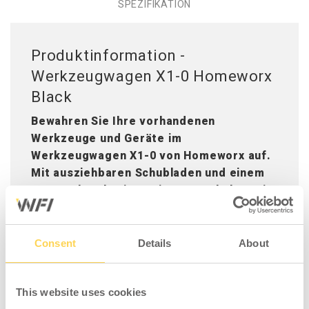
SPEZIFIKATION
Produktinformation -
Werkzeugwagen X1-0 Homeworx
Black
Bewahren Sie Ihre vorhandenen
Werkzeuge und Geräte im
Werkzeugwagen X1-0 von Homeworx auf.
Mit ausziehbaren Schubladen und einem
Unterschrank mit zwei Türen erhalten Sie
viel Stauraum für Ihre Handwerkzeuge,
Akkuwerkzeuge und Chemikalien.
Consent
Details
About
Die vier Schubladen verfügen über
kugelgelagerte Auszüge und lassen sich
bequem per Zentralverriegelung verriegeln.
This website uses cookies