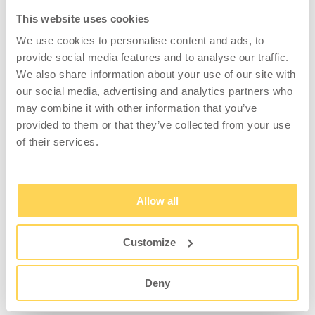
This website uses cookies
We use cookies to personalise content and ads, to
Dokumentenschrank
Materialschrank 300
provide social media features and to analyse our traffic.
Flatpack inklusive 4
1950x920x420 mm Grau
We also share information about your use of our site with
Regalböden
our social media, advertising and analytics partners who
1800x920x420 mm
may combine it with other information that you’ve
4-622-3
4-602-33
provided to them or that they’ve collected from your use
Zum Einsehen von Preisen
of their services.
Zum Einsehen von Preisen
und Lagerstatus anmelden.
und Lagerstatus anmelden.
Allow all
Customize
Materialschrank 300 Grau
Materialschrank 300 Weiß
1800x800x380 mm
inkl. 4 Regalböden
Deny
1800x800x380 mm