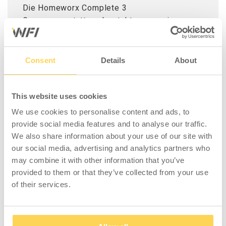
Die Homeworx Complete 3
Garagenausstattung besteht aus zwei
verschiedenen Unterschränken, einem mit
Schränken und einem mit Schubladen, einem
Schubladenblock auf Rollen, einer
Consent
Details
About
Arbeitsplatte aus Holzfaser und vier
Lochplatten. Die Schubladen in den
Unterschränken und Schubladen verfügen über
This website uses cookies
kugelgelagerte Auszüge. Die Arbeitsplatte
We use cookies to personalise content and ads, to
befindet sich in einer ergonomischen Höhe
provide social media features and to analyse our traffic.
von 95 cm.
We also share information about your use of our site with
our social media, advertising and analytics partners who
Der bewegliche Schubladenblock lässt sich
may combine it with other information that you’ve
bei Bedarf nach vorne rollen und anschließend
provided to them or that they’ve collected from your use
bequem wieder in das Garagensystem
of their services.
einsetzen. Bitte beachten Sie, dass die
Nivellierfüße separat erhältlich sind. Für die
Homeworx Complete 3 Garagenausstattung