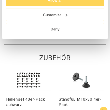
Allow all
werden zwei 4er-Pack Nivellierfüße M10x30
H-20-0100 (= insgesamt 8 Füße) benötigt.
Customize
Deny
ZUBEHÖR
Hakenset 40er-Pack
Standfuß M10x30 4er-
schwarz
Pack