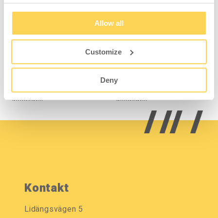
Garagenausstattung
Garagenausstattung
Allow all
Homeworx
Homeworx
Schienenpaneel
Schienenpaneel
Komplett 1
Komplett 2
Customize
H-40-0005-3
H-40-0006-3
Deny
Zum Einsehen von
Zum Einsehen von
Preisen und Lagerstatus
Preisen und Lagerstatus
anmelden.
anmelden.
Kontakt
Lidängsvägen 5