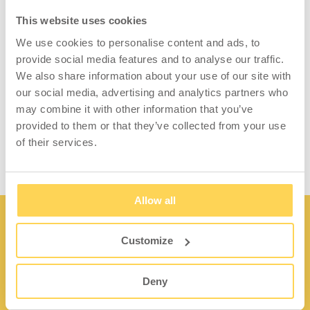
Robuster HD Werkzeugwagen. Maximale
Belastung 150 kg verteiltes Gewicht.
This website uses cookies
Perforierter Oberschrank mit Flügeltüren, L-
We use cookies to personalise content and ads, to
Handgriff und Spagnolette-Schloss. Unterteil
provide social media features and to analyse our traffic.
mit robustem Röhrenrahmen mit Boden- und
We also share information about your use of our site with
Zwischenboden. 4 lenkbare Rollen
our social media, advertising and analytics partners who
(Rollendurchmesser 125 mm), davon 2
may combine it with other information that you’ve
bremsbar.
provided to them or that they’ve collected from your use
of their services.
Allow all
Customize
Deny
Kontakt