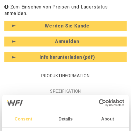
Zum Einsehen von Preisen und Lagerstatus
anmelden.
Werden Sie Kunde
Anmelden
Info herunterladen (pdf)
PRODUKTINFORMATION
SPEZIFIKATION
Produktinformation -
Consent
Details
About
Werkzeugwagen HD 150, 1 Grau