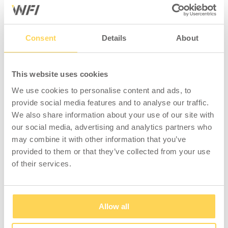
Regalboden für Basiswagen FLEX 200.
Consent
Details
About
KOMPATIBEL MIT
This website uses cookies
We use cookies to personalise content and ads, to
provide social media features and to analyse our traffic.
We also share information about your use of our site with
our social media, advertising and analytics partners who
may combine it with other information that you’ve
provided to them or that they’ve collected from your use
Basiswagen FLEX 200
Basiswagen FLEX 200
of their services.
Komplett 1
5-660-136
5-664-136
Allow all
Zum Einsehen von
Zum Einsehen von