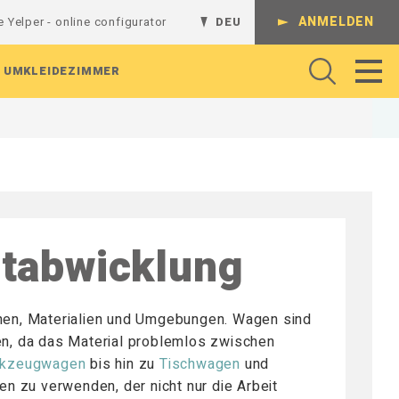
ANMELDEN
e Yelper - online configurator
DEU
UMKLEIDEZIMMER
Gelenkarme
Regalsystem
Batterieladestation
Werkbank
Komplette Kombinationen
Regalböden
L-Regalgestelle
Absperrungen
Arbeitshocker und Werkstattshocker
Schienen und Ständer
Lochrasterplatten
T-Regalgestelle
Arbeitsbeleuchtung
Regale und Konsolen
tabwicklung
Sichtlagerkästen
Wandregale
Rollenhalter
Perforierte Platten
Magnethaken
Werkzeug
Hutablagen und Kleiderfächer
Werkzeughaken
Hakenleisten und Haken
zeuge
Zubehör für Befestigungen
Rückenleisten und Kleinaufbewahrung
chen, Materialien und Umgebungen. Wagen sind
Schuhregale und Sitzbänke
gen, da das Material problemlos zwischen
kzeugwagen
bis hin zu
Tischwagen
und
n zu verwenden, der nicht nur die Arbeit