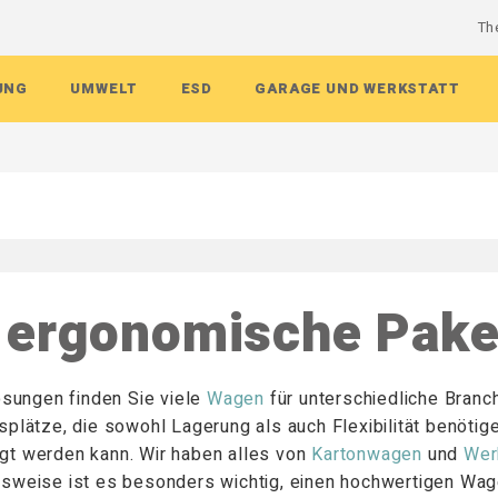
Th
UNG
UMWELT
ESD
GARAGE UND WERKSTATT
regal
Standard
Ausrüstung ESD
en ohne Werkzeug
Schubladenblock
Montagewagen HD
Auffangwannen für Fässer
Montagewagen ESD
Werkzeugwand
Abfallbehälter
matte
iner
matte ESD
bänke
Schubaldenschränke
Kartonwagen
IBC-Stationen
Behälterwagen ESD
Werkzeugtafel
ippbehälter
e ESD
Zubehör für Schubladenblöcke
Fahrregale
Auffangwannen
Werkzeughaken
 ergonomische Pake
alter
ESD
Weitere Schubladenblöcke
Tischwagen
Weitere Umwelttechnik
Wandregale Garage
zeug
sten ESD
Werkzeugwagen
Blechschrank
ör
Paketwagen
Sortimentsschrank
Tablettwagen
Aufbewahrungsboxen für Werk
ösungen finden Sie viele
Wagen
für unterschiedliche Bran
splätze, die sowohl Lagerung als auch Flexibilität benöti
gt werden kann. Wir haben alles von
Kartonwagen
und
Wer
sweise ist es besonders wichtig, einen hochwertigen Wage