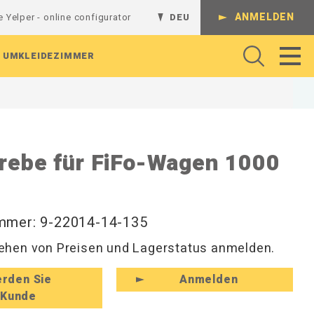
ANMELDEN
e Yelper - online configurator
DEU
UMKLEIDEZIMMER
Gelenkarme
Regalsystem
Batterieladestation
Werkbank
Komplette Kombinationen
rebe für FiFo-Wagen 1000
Regalböden
L-Regalgestelle
Absperrungen
Arbeitshocker und Werkstattshocker
Schienen und Ständer
Lochrasterplatten
T-Regalgestelle
Arbeitsbeleuchtung
Regale und Konsolen
Sichtlagerkästen
Wandregale
Rollenhalter
Perforierte Platten
Magnethaken
Werkzeug
Hutablagen und Kleiderfächer
mmer: 9-22014-14-135
Werkzeughaken
Hakenleisten und Haken
hen von Preisen und Lagerstatus anmelden.
zeuge
Zubehör für Befestigungen
Rückenleisten und Kleinaufbewahrung
Schuhregale und Sitzbänke
rden Sie
Anmelden
Kunde