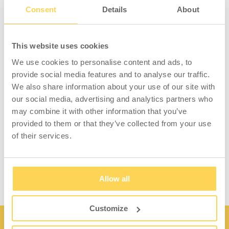
Untergestell für
Consent
Details
About
Garderobenschrank, B=1200 mm,
Grau
This website uses cookies
Formschönes und stabiles Untergestell für
Garderobenschränke. Der Schrank wird mit
We use cookies to personalise content and ads, to
provide social media features and to analyse our traffic.
Schrauben im Untergestell befestigt. Ideal für
We also share information about your use of our site with
Orte, an denen der Schrank zur
our social media, advertising and analytics partners who
Aufrechterhaltung einer guten Hygiene nicht
may combine it with other information that you’ve
direkt auf dem Boden stehen darf. Ermöglicht
provided to them or that they’ve collected from your use
die bequeme Reinigung der gesamten
of their services.
Bodenfläche beispielsweise in Fitnessstudios
oder Arbeitsumkleiden.
Allow all
Customize