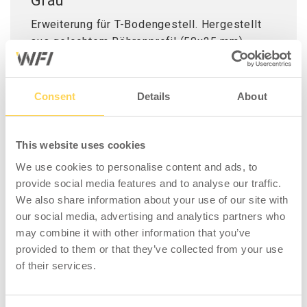
Grau
Erweiterung für T-Bodengestell. Hergestellt
aus gelochtem Röhrenprofil (50x25 mm).
Farbe Grau NCS 6502B. Passendes
Zubehörsortiment c/c 900 mm. Maximale
Belastung 150 kg verteiltes Gewicht.
Consent
Details
About
This website uses cookies
We use cookies to personalise content and ads, to
provide social media features and to analyse our traffic.
KOMPATIBEL MIT
We also share information about your use of our site with
our social media, advertising and analytics partners who
may combine it with other information that you’ve
provided to them or that they’ve collected from your use
of their services.