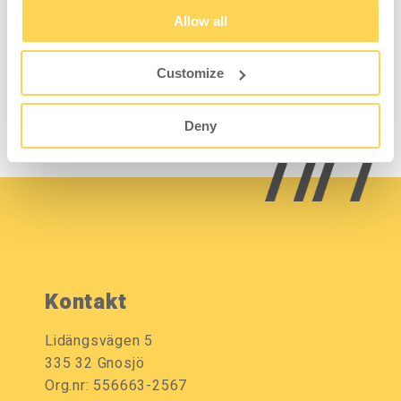
T-Gestell Einfach 150
930x1500 mm Grau
Allow all
Customize
5-520-136
Zum Einsehen von
Preisen und Lagerstatus
Deny
anmelden.
Kontakt
Lidängsvägen 5
335 32 Gnosjö
Org.nr: 556663-2567