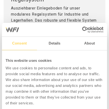
Ausziehbarer Einlegeboden für unser
modulares Regalsystem für Industrie und
Lagerhallen. Das robuste und flexible System
lässt sich mit einer Vielzahl an Zubehör,
verschiedenen Regalböden und zusätzlichen
Elementen individuell anpassen. Der
Consent
Details
About
Regalboden ist ausziehbar und hat eine
Tragfähigkeit von 50 kg (verteilte Last).
This website uses cookies
We use cookies to personalise content and ads, to
provide social media features and to analyse our traffic.
We also share information about your use of our site with
KOMPATIBEL MIT
our social media, advertising and analytics partners who
may combine it with other information that you’ve
provided to them or that they’ve collected from your use
of their services.