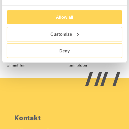
Allow all
Regalsystem
Regalsystem
Erweiterungssektion
Basissektion
Customize
5-301-132
5-300-132
Deny
Zum Einsehen von
Zum Einsehen von
Preisen und Lagerstatus
Preisen und Lagerstatus
anmelden.
anmelden.
Kontakt