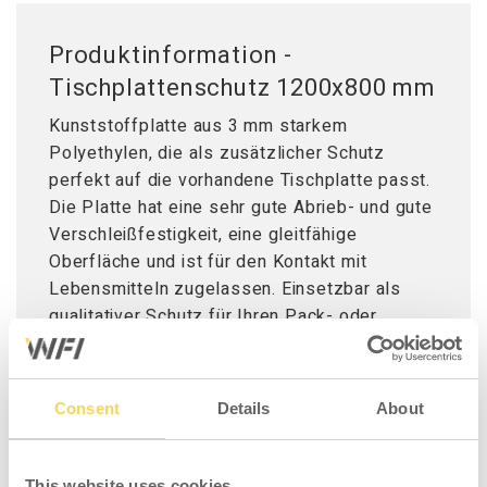
Produktinformation -
Tischplattenschutz 1200x800 mm
Kunststoffplatte aus 3 mm starkem
Polyethylen, die als zusätzlicher Schutz
perfekt auf die vorhandene Tischplatte passt.
Die Platte hat eine sehr gute Abrieb- und gute
Verschleißfestigkeit, eine gleitfähige
Oberfläche und ist für den Kontakt mit
Lebensmitteln zugelassen. Einsetzbar als
qualitativer Schutz für Ihren Pack- oder
Montagetisch ist sie bei Verschleiß oder
Beschädigung einfach auszutauschen. Die
Einsatzdauer abgenutzter Tischplatten kann
Consent
Details
About
durch die Auflage eines Tischplattenschutz
verlängert werden.
This website uses cookies