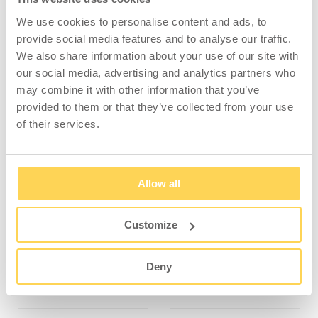
Die Platte wird mit eingesenkten
We use cookies to personalise content and ads, to
Holzschrauben z. B. 4,5x20 verschraubt.
provide social media features and to analyse our traffic.
Schrauben im Lieferumfang nicht enthalten.
We also share information about your use of our site with
our social media, advertising and analytics partners who
HINWEIS: Bitte beachten Sie, dass dieser
may combine it with other information that you’ve
Artikel keine Lagerware ist. Der Artikel wird
provided to them or that they’ve collected from your use
auf Bestellung produziert.
of their services.
Allow all
KOMPATIBEL MIT
Customize
Deny