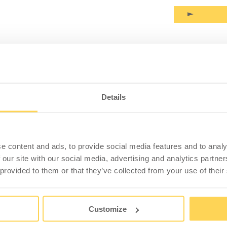
PRODUKTINFORMATION
SPEZIFIKATION
Details
hör für LD300, W300, W400 1200 mm
448 mm), einer Querstreben (875 mm) und zwei
chstützen muss der Arbeitstisch mit einem
e content and ads, to provide social media features and to analy
nen mit verschiedenem Zubehör wie Lochrasterplatten,
 our site with our social media, advertising and analytics partn
sgerüstet werden. Die Lochstützen sind aus
 provided to them or that they’ve collected from your use of their
stische von 1200 mm Länge.
Customize