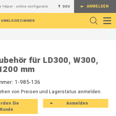
ANMELDEN
e Yelper - online configurator
DEU
UMKLEIDEZIMMER
Gelenkarme
Regalsystem
Batterieladestation
Werkbank
Komplette Kombinationen
ubehör für LD300, W300,
Regalböden
L-Regalgestelle
Absperrungen
Arbeitshocker und Werkstattshocker
Schienen und Ständer
1200 mm
Lochrasterplatten
T-Regalgestelle
Arbeitsbeleuchtung
Regale und Konsolen
Sichtlagerkästen
Wandregale
Rollenhalter
Perforierte Platten
Magnethaken
Werkzeug
Hutablagen und Kleiderfächer
mmer: 1-985-136
Werkzeughaken
Hakenleisten und Haken
hen von Preisen und Lagerstatus anmelden.
zeuge
Zubehör für Befestigungen
Rückenleisten und Kleinaufbewahrung
Schuhregale und Sitzbänke
rden Sie
Anmelden
Kunde