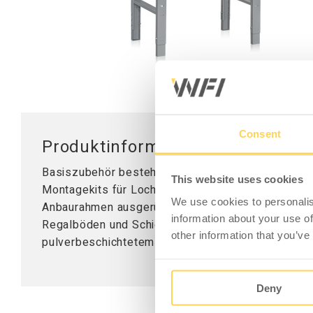
Mobile Arbeitsstationen
Tischplatten
Tischständer
Hubsäule
Consent
Produktinformation - Basiszube
Basiszubehör bestehend aus zwei Lochstützen (1
This website uses cookies
Montagekits für Lochstützen. Zur Montage der Lo
We use cookies to personalis
Anbaurahmen ausgerüstet sein. Die Sektionen kön
information about your use of
Regalböden und Schienen für Sichtlagerkästen au
other information that you’ve
pulverbeschichtetem Metall. Passend für Arbeit
Deny