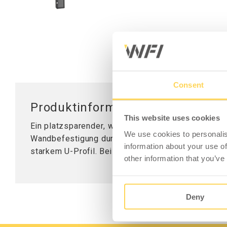
Mobile Arbeitsstationen
Tischplatten
Tischständer
Hubsäule
Consent
Produktinformation - Tischbein
This website uses cookies
Ein platzsparender, wandmontierter Rahmen ermögl
We use cookies to personalis
Wandbefestigung durch Schrauben angepasst an Wa
information about your use of
starkem U-Profil. Bei einer Tischlänge von 2500
other information that you’ve
Deny