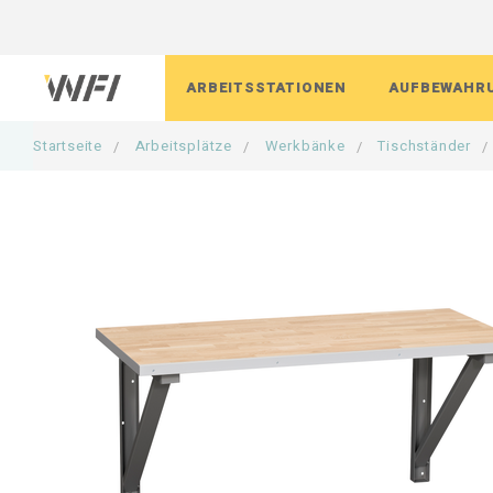
Hoppa
till
innehållet
ARBEITSSTATIONEN
AUFBEWAHR
Startseite
Arbeitsplätze
Werkbänke
Tischständer
Manuell höhenverstellbare Arbeitstisch
Werkstattschränke HD 500/HD 1000
Recyclingwagen
Manuelle Arbeitstische ESD
Komplette Kombinationen
Kleiderschrank
Stühle
Kombinations
Kippbehälter 
Persönliche 
Werkzeugwag
Sitzbänke
Komplette manuelle Arbeitstische
Zubehör Werkstattschränke
Abfallbehälter
Höhenverstellbare Arbeitstische ESD
Unterschränke und Schubladenblöcke
Garderobenzubehör
Arbeitsplatz
Kompaktfach
Weitere Conta
Arbeitsplatz
Rollwagen
Zubehör Sitz
Motorisierte Werkbänke
Materialschränke
Müllsackständer
Arbeitstische Zubehör ESD
Oberschrank
Hakenleiste
Trennwand
Zubehör für K
Arbeitsstühl
Komplette Motorisierte Arbeitstische
Zubehör Materialschränke
Tischplatten ESD
Hochschrank
Papierrollenh
Mülltrennung
Beleuchtung 
Werkbänke HD
Garderobenschrank
Mobile Arbeitsstationen ESD
Arbeitsplatte
Montagewerk
Sichtlagerkä
Packtisch
Kleinteileschränke
Werkzeugwand
Elektrozubeh
Rollen ESD
Schweißtische
Computerschränke
Zubehör Schienensysteme
Beleuchtung
Industrietische
Umweltschränke
Beleuchtung
Schreibtisch
Werkzeugcontainer
Stützfüße
Zubehör für Arbeitstische
Bodenfliesen