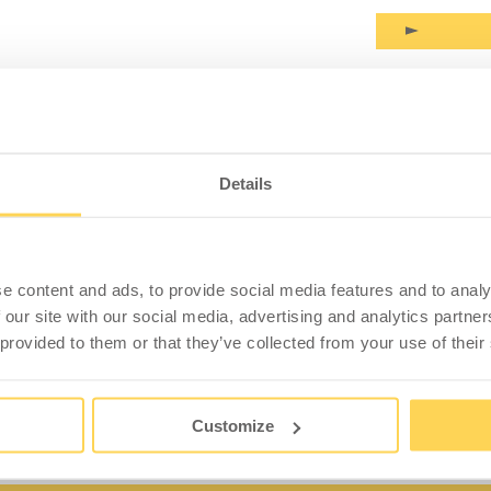
PRODUKTINFORMATION
SPEZIFIKATION
Details
 zur Wandmontage, 745 mm
icht mehr Bewegungsfreiheit unter dem Arbeitstisch.
e content and ads, to provide social media features and to analy
ndmaterial und Tischbelastung. Hergestellt aus
 our site with our social media, advertising and analytics partn
 mm müssen 3 Beinrahmen montiert werden.
 provided to them or that they’ve collected from your use of their
Customize