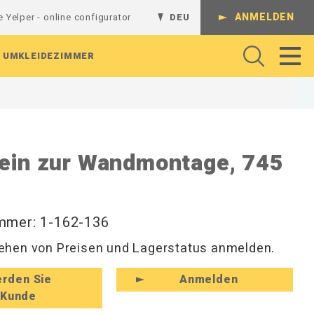
ANMELDEN
e Yelper - online configurator
DEU
UMKLEIDEZIMMER
Gelenkarme
Regalsystem
Batterieladestation
Werkbank
Komplette Kombinationen
ein zur Wandmontage, 745
Regalböden
L-Regalgestelle
Absperrungen
Arbeitshocker und Werkstattshocker
Schienen und Ständer
Lochrasterplatten
T-Regalgestelle
Arbeitsbeleuchtung
Regale und Konsolen
Sichtlagerkästen
Wandregale
Rollenhalter
Perforierte Platten
Magnethaken
Werkzeug
Hutablagen und Kleiderfächer
mmer: 1-162-136
Werkzeughaken
Hakenleisten und Haken
hen von Preisen und Lagerstatus anmelden.
zeuge
Zubehör für Befestigungen
Rückenleisten und Kleinaufbewahrung
Schuhregale und Sitzbänke
rden Sie
Anmelden
Kunde