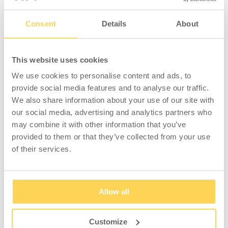
Tischplatte aus Vinyl, einsetzbar für Pack-
und Montagearbeiten. Die weiche Oberfläche
Consent
Details
About
verringert das Risiko der Beschädigung von zu
bearbeitenden Produkten. Kante aus
umlaufender grauer ABS-
This website uses cookies
Kunststoffleiste. Vervollständigen Sie Ihren
We use cookies to personalise content and ads, to
individuellen Arbeitstisch mit einer Tischplatte
provide social media features and to analyse our traffic.
und Anbauten aus unserem großen Material-
We also share information about your use of our site with
und Designsortiment. Erstellen Sie auf diese
our social media, advertising and analytics partners who
Weise ein funktionales Möbelstück, das sich
may combine it with other information that you’ve
leicht mit anderen Einrichtungsgegenständen
provided to them or that they’ve collected from your use
kombinieren lässt. ACHTUNG: Bitte beachten
of their services.
Sie, dass die Tischplatte ohne
Befestigungsschrauben geliefert wird.
Zwischenböden werden separat verkauft.
Allow all
Customize