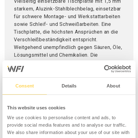
Vielseitig einsetzbare Tischplatte mit 1,5 mm
starkem, Aluzink-Stahlblechbelag, einsetzbar
für schwere Montage- und Werkstattarbeiten
sowie Schleif- und Schweißarbeiten. Eine
Tischplatte, die höchsten Ansprüchen an die
Verschleißbeständigkeit entspricht.
Weitgehend unempfindlich gegen Säuren, Öle,
Lösungsmittel und Chemikalien. Die
Oberfläche der Stahlblechplatte ist mit
Aluzink (43,4 % Zink, 55 % Aluminium, 1,6 %
Silizium) behandelt. Die Kombination aus Zink
und Aluminium hat sich selbst in stark
Consent
Details
About
korrodierenden Umgebungen als äußerst
beständig erwiesen. Eine robuste Platte mit
This website uses cookies
kratzfester und leicht zu reinigender
Oberfläche. An den langen Seiten ist der
We use cookies to personalise content and ads, to
Stahlblechbelag über die Vorder- und
provide social media features and to analyse our traffic.
Rückkante gebogen. Die Kanten an den kurzen
We also share information about your use of our site with