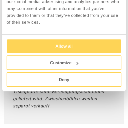
Seiten sind aus grauem ABS. Die Tischplatte
our social media, advertising and analytics partners who
hat einen Kern aus Doppelspanplatte und ist
may combine it with other information that you’ve
mit einer Holzfaserplatte verleimt.
provided to them or that they’ve collected from your use
of their services.
Vervollständigen Sie Ihren individuellen
Arbeitstisch mit einer Tischplatte und
Anbauten aus unserem großen Material- und
Allow all
Designsortiment. Erstellen Sie auf diese
Weise ein funktionales Möbelstück, das sich
Customize
leicht mit anderen Einrichtungsgegenständen
kombinieren lässt.
Deny
ACHTUNG: Bitte beachten Sie, dass die
Tischplatte ohne Befestigungsschrauben
geliefert wird. Zwischenböden werden
separat verkauft.