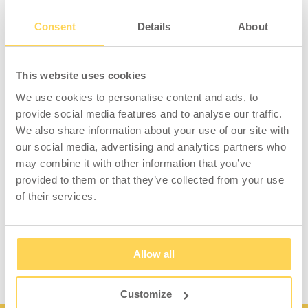
Regalboden, mobile
Consent
Details
About
Arbeitsstation
Zusätzliches Regal, das für unsere mobilen
This website uses cookies
Arbeitsstationen konzipiert wurde. Das Regal
ist aus schwarzem Melamin gefertigt und
We use cookies to personalise content and ads, to
verfügt über dazugehörige Halterungen, die
provide social media features and to analyse our traffic.
grau lackiert sind. Perfekt als Ergänzung zur
We also share information about your use of our site with
mobilen Arbeitsstation, um zusätzlichen
our social media, advertising and analytics partners who
Stauraum für Etikettendrucker und Ähnliches
may combine it with other information that you’ve
zu schaffen.
provided to them or that they’ve collected from your use
of their services.
Die Lieferung des Regals erfolgt unmontiert
inkl. Holzschrauben.
Allow all
Customize