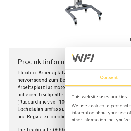
Mobile Arbeitsstationen
Tischplatten
Tischständer
Hubsäule
Produktinformation - Mobile Arbei
Flexibler Arbeitsplatz, angepasst an leichtere Arbe
Consent
hervorragend zum Beispiel als EDV-Station oder A
Arbeitsplatz ist motorisch höhenverstellbar über 
mit einer Tischplatte aus Melamin und vier Lenkro
This website uses cookies
(Raddurchmesser 100 mm). Dank der Tatsache, da
We use cookies to personalis
Lochsäulen umfasst, ist es möglich, eine Reihe v
information about your use of
und Regale zu montieren. Tragkraft 50 kg verteilte
other information that you’ve
Die Tischplatte (800x600x22 mm) in schwarzem Mela