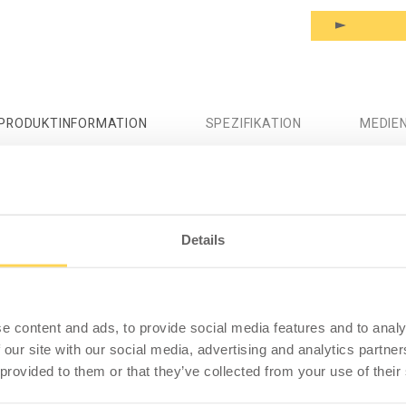
PRODUKTINFORMATION
SPEZIFIKATION
MEDIE
tsstation, elektrisch 1
iten in Industrie, Lager und Büro. Eignet sich
Details
rbeitsfläche für einfachere Montagearbeiten. Der
eine Hubsäule mit 400 mm Hub. Darüber hinaus ist er
llen ausgestattet, zwei davon mit Bremsen
ss die Konstruktion auch zwei geschweißte
e content and ads, to provide social media features and to analy
on Standardzubehör wie Gelenkarme, Bildschirmhalter
 our site with our social media, advertising and analytics partn
s Gewicht.
 provided to them or that they’ve collected from your use of their
min ist eine vielseitig einsetzbare Tischplatte, die