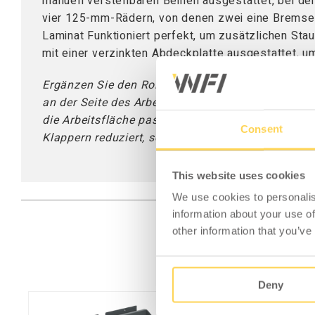
manuell verstellbaren Beinen ausgestattet, bei den
vier 125-mm-Rädern, von denen zwei eine Bremse
Laminat Funktioniert perfekt, um zusätzlichen Sta
mit einer verzinkten Abdeckplatte ausgestattet, u
Ergänzen Sie den Rolltisch gerne mit unserem Zube
an der Seite des Arbeitstisches montieren und sch
die Arbeitsfläche passen. Die Tischmatte verfügt
Consent
Klappern reduziert, sondern auch die zu bearbeit
This website uses cookies
We use cookies to personalis
information about your use of
other information that you’ve
Deny