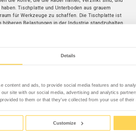
en die Rohre, die die Räder halten, verzinkt sind, und
 haben. Tischplatte und Unterboden aus grauem
uraum für Werkzeuge zu schaffen. Die Tischplatte ist
m höheren Belastungen in der Industrie standzuhalten.
hör (siehe Bild)! Die Seitenablage lässt sich einfach
afft eine gute Ablagefläche für Dinge, die nicht auf
 über eine schalldämmende Funktion, die nicht nur das
Details
enden Materialien schont.
e content and ads, to provide social media features and to analy
 our site with our social media, advertising and analytics partn
ZUBEHÖR
 provided to them or that they’ve collected from your use of their
Customize