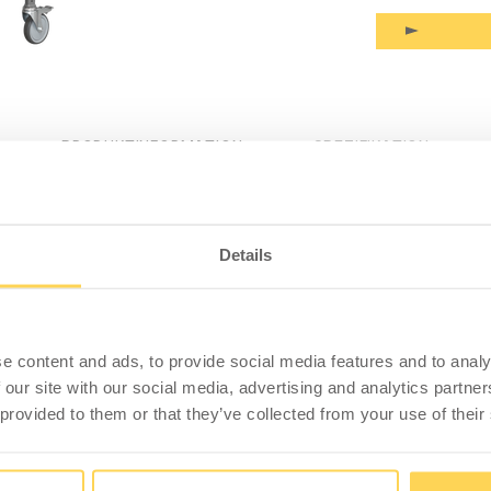
PRODUKTINFORMATION
SPEZIFIKATION
ch LD 300 Mobil 1600x800 mm
Details
ren Beinrahmen aus Stahl, einer vielseitig einsetzbaren
m), einem Zwischenboden aus Laminat (1600x600x24
ale Belastung 300 kg verteiltes Gewicht. Minimale
e content and ads, to provide social media features and to analy
 aus Laminat für einfache Montagearbeiten, mit
 our site with our social media, advertising and analytics partn
standsfähigkeit gegen Flüssigkeiten und Chemikalien.
 provided to them or that they’ve collected from your use of their
tte hat einen massiven Holzkern und ist mit einer