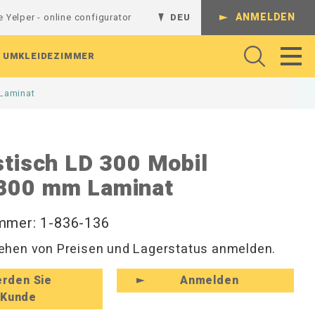
ANMELDEN
e Yelper - online configurator
DEU
UMKLEIDEZIMMER
 Laminat
Gelenkarme
Regalsystem
Batterieladestation
Werkbank
Komplette Kombinationen
stisch LD 300 Mobil
Regalböden
L-Regalgestelle
Absperrungen
Arbeitshocker und Werkstattshocker
Schienen und Ständer
800 mm Laminat
Lochrasterplatten
T-Regalgestelle
Arbeitsbeleuchtung
Regale und Konsolen
Sichtlagerkästen
Wandregale
Rollenhalter
Perforierte Platten
Magnethaken
Werkzeug
Hutablagen und Kleiderfächer
mmer: 1-836-136
Werkzeughaken
Hakenleisten und Haken
hen von Preisen und Lagerstatus anmelden.
zeuge
Zubehör für Befestigungen
Rückenleisten und Kleinaufbewahrung
Schuhregale und Sitzbänke
rden Sie
Anmelden
Kunde