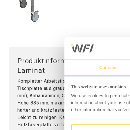
Mobile Arbeitsstationen
Tischplatten
Tischständer
Hubsäule
Produktinformation - Arbeitstis
Consent
Laminat
Kompletter Arbeitstisch mit zwei manuell justierba
This website uses cookies
Tischplatte aus grauem Laminat (1600x800x24 m
mm), Anbaurahmen, C-Profil und Rollensatz. Maxim
We use cookies to personalis
Höhe 885 mm, maximale Höhe 1135 mm. Tischplatte
information about your use of
harter und kratzfester Oberfläche mit hoher Wider
other information that you’ve
Leicht zu reinigen. Kante in grau ABS. Die Tischpla
Holzfaserplatte verleimt.