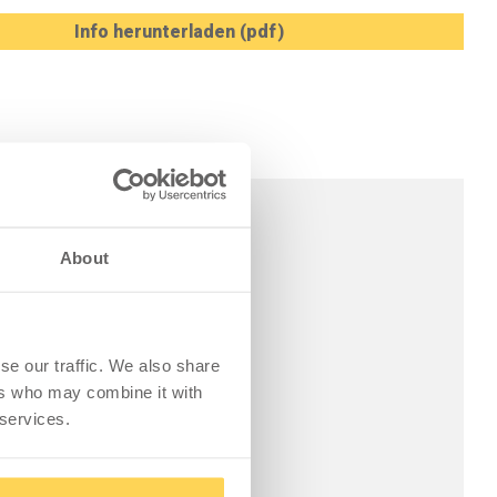
Info herunterladen (pdf)
About
se our traffic. We also share
ers who may combine it with
 services.