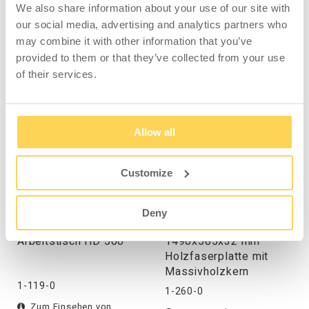
We also share information about your use of our site with
Holzfaserplatte verleimt.
our social media, advertising and analytics partners who
may combine it with other information that you’ve
provided to them or that they’ve collected from your use
of their services.
ZUBEHÖR
Allow all
Customize
Deny
Rollensatz für
Zwischenboden
Arbeitstisch HD 500
1490x585x32 mm
Holzfaserplatte mit
Massivholzkern
1-119-0
1-260-0
Zum Einsehen von