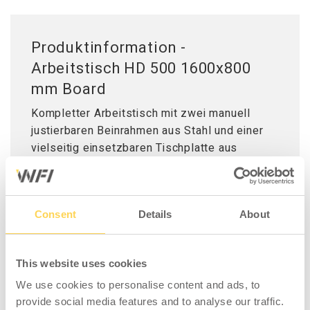
Produktinformation -
Arbeitstisch HD 500 1600x800
mm Board
Kompletter Arbeitstisch mit zwei manuell
justierbaren Beinrahmen aus Stahl und einer
vielseitig einsetzbaren Tischplatte aus
Holzverbundfaser (1600x800x40 mm).
Maximale Belastung 500 kg verteiltes
Gewicht. Minimale Höhe 745 mm, maximale
Consent
Details
About
Höhe 1015 mm. Die Tischplatte aus
Holzverbundfaser ist für einfache Montage-
und Werkstattarbeiten einsetzbar.
This website uses cookies
Ölunempfindliche und materialschonende
Oberfläche. Kante in grau ABS. Die Tischplatte
We use cookies to personalise content and ads, to
provide social media features and to analyse our traffic.
hat einen massiven Holzkern und ist mit einer