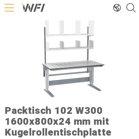
Hoppa
till
innehållet
Packtisch 102 W300
1600x800x24 mm mit
Kugelrollentischplatte