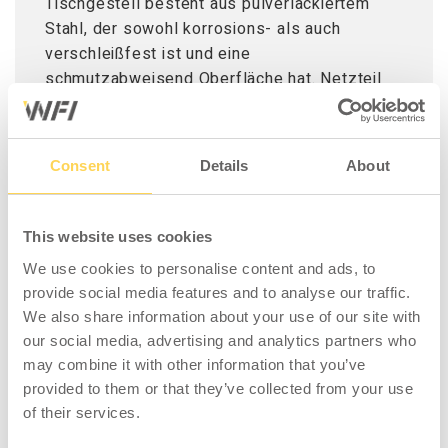
Tischgestell besteht aus pulverlackiertem
Stahl, der sowohl korrosions- als auch
verschleißfest ist und eine
schmutzabweisend Oberfläche hat. Netzteil
230 V/50 Hz. Ein stabiler Arbeitstisch mit
einer Belastbarkeit von 300 kg verteiltem
Gewicht.
Consent
Details
About
Der Arbeitstisch wird standardmäßig mit einer
Laminat-Tischplatte geliefert, die eine harte
This website uses cookies
und kratzfeste Oberfläche hat, mit einer guten
We use cookies to personalise content and ads, to
Beständigkeit gegen Flüssigkeiten und
provide social media features and to analyse our traffic.
Chemikalien. Einfach abzuwischen und sauber
We also share information about your use of our site with
zu halten. Somit für die meisten Industrie- und
our social media, advertising and analytics partners who
Logistikumgebungen geeignet. Die
may combine it with other information that you’ve
Laminatplatte ist 24 mm stark und hat eine
provided to them or that they’ve collected from your use
Kante aus 2 mm grauem ABS-Kunststoff.
of their services.
Inklusive Ausstattung: