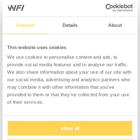
Kompletter Packtisch mit zwei stabilen und
manuell höhenverstellbaren Beinrahmen aus
Stahl, einer vielseitig einsetzbaren Tischplatte
Consent
Details
About
aus Laminat (1600x800x40 mm), 2 Lochsäulen
(1448 mm), 2 Regalböden (1350x300 mm), 4
Regalteilern (300x200 mm), Schneidaggregat
This website uses cookies
(skärbredd 1200 mm), 2 Rollenhaltern (1360
We use cookies to personalise content and ads, to
mm) und Anbaurahmen (1520 mm). Maximale
provide social media features and to analyse our traffic.
Belastung 500 kg verteiltes Gewicht. Minimale
We also share information about your use of our site with
Höhe 745 mm, maximale Höhe 1015 mm.
our social media, advertising and analytics partners who
Harte und kratzfeste Laminattischplatte mit
may combine it with other information that you’ve
hoher Widerstandsfähigkeit gegen
provided to them or that they’ve collected from your use
Flüssigkeiten und Chemikalien. Leicht zu
of their services.
reinigen. Kante in grau ABS. Die Tischplatte
hat einen massiven Holzkern und ist mit einer
Holzfaserplatte verleimt. Der Arbeitstisch
Allow all
wird unmontiert geliefert.