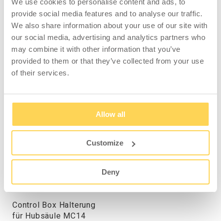
Hz
We use cookies to personalise content and ads, to
Unterbrechung: 10-25%
provide social media features and to analyse our traffic.
Stromverbrauch: Standby 0,1 W
We also share information about your use of our site with
our social media, advertising and analytics partners who
Temperaturbereich: +5°C - +45°C
may combine it with other information that you’ve
IP-Klasse: IP20
provided to them or that they’ve collected from your use
of their services.
Allow all
ZUBEHÖR
Customize
Deny
Control Box Halterung
für Hubsäule MC14