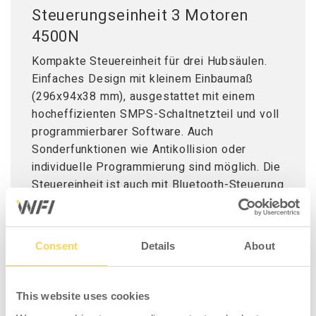
Steuerungseinheit 3 Motoren
4500N
Kompakte Steuereinheit für drei Hubsäulen.
Einfaches Design mit kleinem Einbaumaß
(296x94x38 mm), ausgestattet mit einem
hocheffizienten SMPS-Schaltnetzteil und voll
programmierbarer Software. Auch
Sonderfunktionen wie Antikollision oder
individuelle Programmierung sind möglich. Die
Steuereinheit ist auch mit Bluetooth-Steuerung
erhältlich.
Spezifikation
:
Consent
Details
About
Leistung: Max. Ausgangsleistung 32 V DC, 4
A/7,5 A
This website uses cookies
Spannung: 120-240 V Wechselstrom 50/60