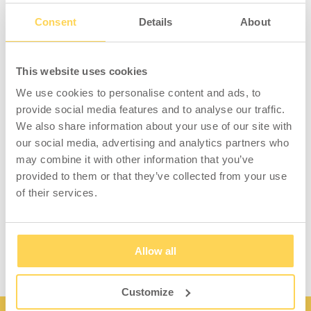
Kompakte Steuereinheit für eine Hubsäule.
Einfaches Design mit kleinem Einbaumaß
Consent
Details
About
(246x66x39 mm), ausgestattet mit einem
hocheffizienten SMPS-Schaltnetzteil und
programmierbarer Software.
This website uses cookies
We use cookies to personalise content and ads, to
Leistung: Max. Ausgangsleistung 32 V DC, 2,5
provide social media features and to analyse our traffic.
A
We also share information about your use of our site with
Spannung: 120-240 V Wechselstrom 50/60
our social media, advertising and analytics partners who
Hz
may combine it with other information that you’ve
Unterbrechung: 10-25%
provided to them or that they’ve collected from your use
Stromverbrauch: Standby: 0,1 W
of their services.
Temperaturbereich: +5°C - +45°C
IP-Klasse: IP20
Allow all
Customize