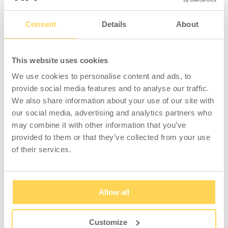
Produktinformation -
Schubladeneinteilung
Consent
Details
About
Muldenteile Mix Kombination 5
inkl. Muldenwände
This website uses cookies
Schubladeneinsatz für mehr Ordnung in Ihren
We use cookies to personalise content and ads, to
Schubladen. Passend für Schubladen mit
provide social media features and to analyse our traffic.
Innenmaßen von 600 x 450 x 50 mm.
We also share information about your use of our site with
our social media, advertising and analytics partners who
Inhalt:
may combine it with other information that you’ve
provided to them or that they’ve collected from your use
4 Kunststoffmulden (33 mm)
of their services.
8 Kunststoffmulden (70 mm)
20 Trennwände (33 mm)
20 Trennwände (70 mm)
Allow all
Customize