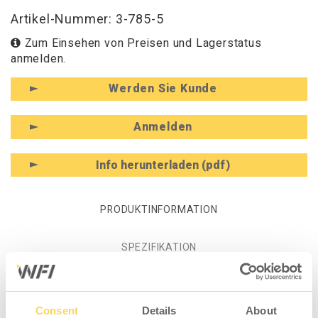
Artikel-Nummer: 3-785-5
Zum Einsehen von Preisen und Lagerstatus
anmelden.
Werden Sie Kunde
Anmelden
Info herunterladen (pdf)
PRODUKTINFORMATION
SPEZIFIKATION
Produktinformation -
Consent
Details
About