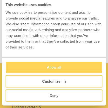
YELP 70x25 mm
This website uses cookies
We use cookies to personalise content and ads, to
Montagekit zur Befestigung von Lochsäulen
provide social media features and to analyse our traffic.
an Anbaurahmen von Arbeitstischen. Das
We also share information about your use of our site with
smarte Design des Kits erleichtert die
our social media, advertising and analytics partners who
Positionierung an den Anbaurahmen und die
may combine it with other information that you’ve
Montage der Lochsäulen.
provided to them or that they’ve collected from your use
of their services.
Allow all
Customize
Kontakt
Deny
Lidängsvägen 5