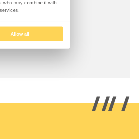
ers who may combine it with
 services.
Allow all