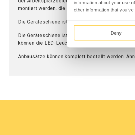
der Arbeitsplatzbeleuchtung. Die Geräteschiene 
information about your use of
montiert werden, die wiederum in Lochsäulen eing
other information that you’ve
Die Geräteschiene ist 1811 mm lang und passt fü
Deny
Die Geräteschiene ist Bestandteil des Anbausatze
können die LED-Leuchten 3-560-670 oder 3-560-9
Anbausätze können komplett bestellt werden. Ähnli