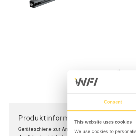
Mobile Arbeitsstationen
Tischplatten
Tischständer
Hubsäule
Consent
Produktinformation - Geräteschi
This website uses cookies
Geräteschiene zur Anbringung von beweglichen W
We use cookies to personalis