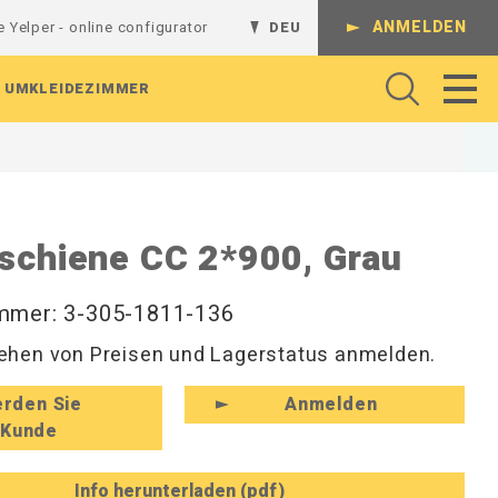
ANMELDEN
e Yelper - online configurator
DEU
UMKLEIDEZIMMER
Gelenkarme
Regalsystem
Batterieladestation
Werkbank
Komplette Kombinationen
schiene CC 2*900, Grau
Regalböden
L-Regalgestelle
Absperrungen
Arbeitshocker und Werkstattshocker
Schienen und Ständer
Lochrasterplatten
T-Regalgestelle
Arbeitsbeleuchtung
Regale und Konsolen
mmer: 3-305-1811-136
Sichtlagerkästen
Wandregale
Rollenhalter
Perforierte Platten
Magnethaken
Werkzeug
Hutablagen und Kleiderfächer
hen von Preisen und Lagerstatus anmelden.
Werkzeughaken
Hakenleisten und Haken
zeuge
Zubehör für Befestigungen
Rückenleisten und Kleinaufbewahrung
rden Sie
Anmelden
Schuhregale und Sitzbänke
Kunde
Info herunterladen (pdf)