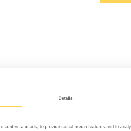
PRODUKTINFORMATION
SPEZIFIKATION
Details
ene CC 2*900, Grau
erkzeugaufhängungen mit Rollwagen und Befestigung
e content and ads, to provide social media features and to analy