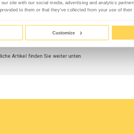
kann über dem Arbeitstisch zwischen zwei Haltearmen
 our site with our social media, advertising and analytics partn
ehängt sind.
 provided to them or that they’ve collected from your use of their
r Anbauten mit zwei 900 mm Sektionen.
Customize
s für Beleuchtungsschiene und Haltearme. Optional
00 montiert werden.
che Artikel finden Sie weiter unten.