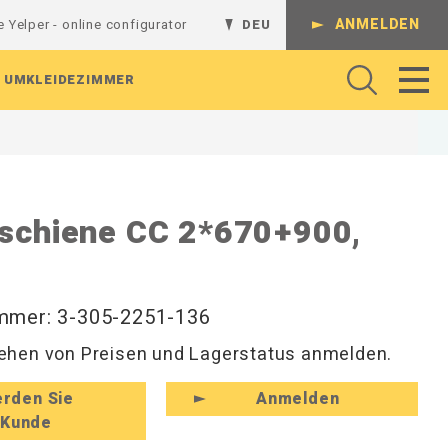
ANMELDEN
e Yelper - online configurator
DEU
UMKLEIDEZIMMER
Gelenkarme
Regalsystem
Batterieladestation
Werkbank
Komplette Kombinationen
schiene CC 2*670+900,
Regalböden
L-Regalgestelle
Absperrungen
Arbeitshocker und Werkstattshocker
Schienen und Ständer
Lochrasterplatten
T-Regalgestelle
Arbeitsbeleuchtung
Regale und Konsolen
Sichtlagerkästen
Wandregale
Rollenhalter
Perforierte Platten
Magnethaken
Werkzeug
Hutablagen und Kleiderfächer
mmer: 3-305-2251-136
Werkzeughaken
Hakenleisten und Haken
hen von Preisen und Lagerstatus anmelden.
zeuge
Zubehör für Befestigungen
Rückenleisten und Kleinaufbewahrung
Schuhregale und Sitzbänke
rden Sie
Anmelden
Kunde