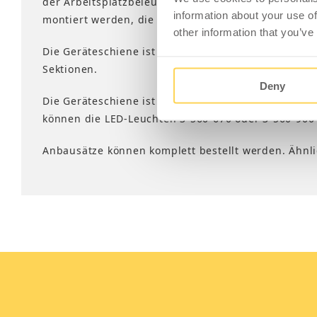
der Arbeitsplatzbeleuchtung.
Die Geräteschiene ka
information about your use of
montiert werden, die wiederum in Lochsäulen eing
other information that you’ve
Die Geräteschiene ist 2251 mm lang und passt für
Sektionen.
Deny
Die Geräteschiene ist Bestandteil des Anbausatzes
können die LED-Leuchten 3-560-670 oder 3-560-900
Anbausätze können komplett bestellt werden. Ähnlic