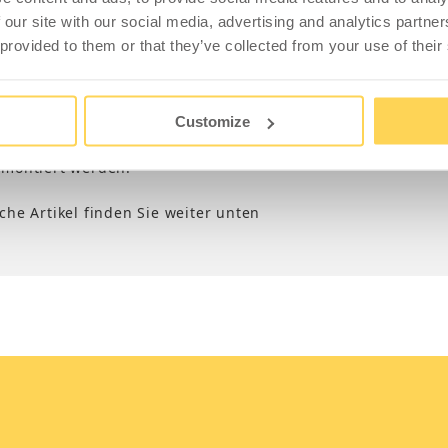
nn über dem Arbeitstisch zwischen zwei Haltearmen
 our site with our social media, advertising and analytics partn
ehängt sind.
 provided to them or that they’ve collected from your use of their
 Anbauten mit zwei 670 mm Sektionen und enie 900 mm
Customize
 für Beleuchtungsschiene und Haltearme. Optional
 montiert werden.
he Artikel finden Sie weiter unten