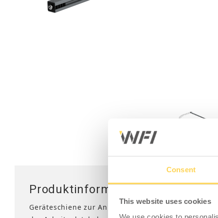
Mobile Arbeitsstationen
Tischplatten
Tischständer
Hubsäule
Consent
Produktinformation - Geräteschi
This website uses cookies
Geräteschiene zur Anbringung von beweglichen W
We use cookies to personalis