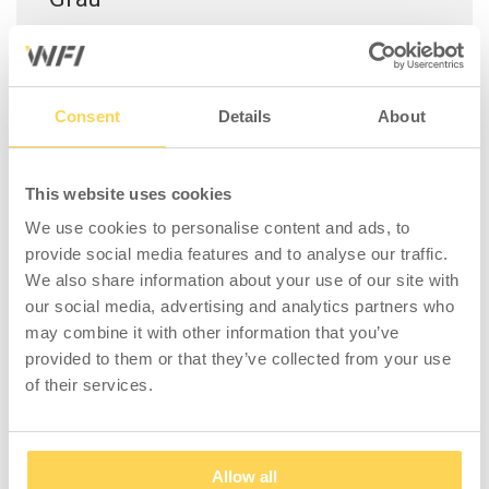
Zwischenboden aus grauem Laminat mit
robuster, abriebfester Oberfläche und guter
Beständigkeit gegen Flüssigkeiten und
Chemikalien, sowie leicht zu reinigen. Kante
Consent
Details
About
aus grauem ABS. Die Tischplatte hat einen
massiven Holzkern und ist mit einer
This website uses cookies
Holzfaserplatte verleimt.
We use cookies to personalise content and ads, to
Schaffen Sie Ihren individuellen Arbeitstisch
provide social media features and to analyse our traffic.
aus einer breiten Auswahl von Tischplatten,
We also share information about your use of our site with
Zwischenböden und Tischrahmen. Erstellen
our social media, advertising and analytics partners who
Sie so ein funktionales Möbelstück, das sich
may combine it with other information that you’ve
leicht mit anderen Einrichtungsgegenständen
provided to them or that they’ve collected from your use
kombinieren lässt.
of their services.
ACHTUNG: Bitte beachten Sie, dass die
Tischplatte ohne Befestigungsschrauben
Allow all