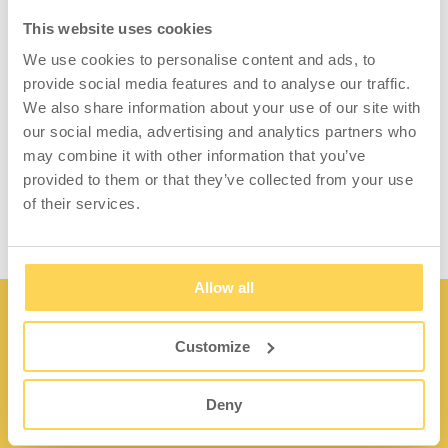
Produktinformation - Whiteboard
This website uses cookies
mit Lochrasterplatte 896x480 mm
We use cookies to personalise content and ads, to
Platte mit halber Seite als Whiteboard (in
provide social media features and to analyse our traffic.
Whiteboard-Farbe lackiert) und halber Seite
We also share information about your use of our site with
mit Perforation zum Aufhängen
our social media, advertising and analytics partners who
von Werkzeughaken. Platte zur Montage and
may combine it with other information that you’ve
Wänden oder Regalgestellen.
provided to them or that they’ve collected from your use
of their services.
Allow all
Customize
Deny
Kontakt