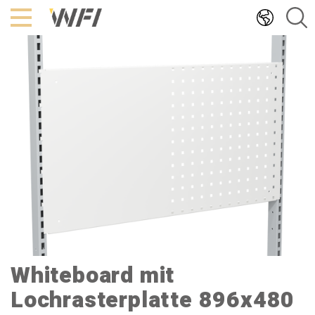
Hoppa
till
innehållet
Whiteboard mit
Lochrasterplatte 896x480