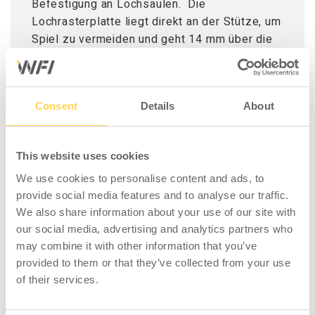
Befestigung an Lochsäulen. Die
Lochrasterplatte liegt direkt an der Stütze, um
Spiel zu vermeiden und geht 14 mm über die
Lochsäule hinaus Blechdicke 1,5 mm, Lochung
9x9 mm und Lochabstand c/c 38 mm. 14 mm
rundum gebogene Kante. Grau lackiert, NCS S
Consent
Details
About
6502B.
This website uses cookies
We use cookies to personalise content and ads, to
provide social media features and to analyse our traffic.
ZUBEHÖR
We also share information about your use of our site with
our social media, advertising and analytics partners who
may combine it with other information that you’ve
provided to them or that they’ve collected from your use
of their services.