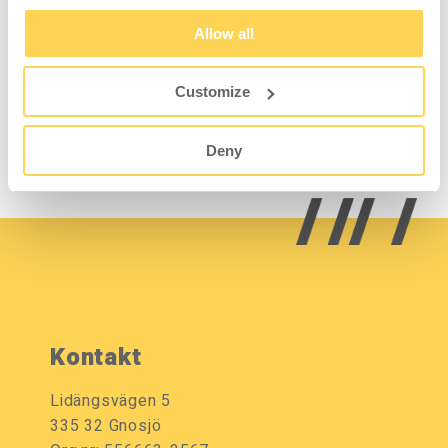
Doppelter
Bohrerhalter 240x3-14
Allow all
Werkzeughalter 38x7x5
mm 1er-pack
mm 5er-Pack
Customize
7-720-0
7-792-0
Zum Einsehen von
Zum Einsehen von
Deny
Preisen und Lagerstatus
Preisen und Lagerstatus
anmelden.
anmelden.
Kontakt
Lidängsvägen 5
335 32 Gnosjö