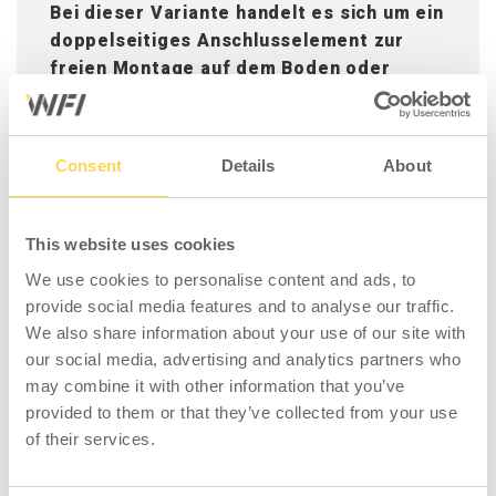
Bei dieser Variante handelt es sich um ein
doppelseitiges Anschlusselement zur
freien Montage auf dem Boden oder
entlang einer Wand.
Der Fuß wird mit dem
Boden verschraubt. Kann auch schräg gebaut
werden (siehe Zubehör). Die Abschirmwand
Consent
Details
About
ist mit einem Fenster ausgestattet, um die
Sicht und Sicherheit an Maschinen- und
Gabelstapler-Gängen zu erhöhen. Das Fenster
This website uses cookies
ist 500 mm hoch und besteht aus Acryl.
We use cookies to personalise content and ads, to
provide social media features and to analyse our traffic.
Der Schallabsorber besteht aus
We also share information about your use of our site with
Polyesterfasern aus recyceltem Material (50
our social media, advertising and analytics partners who
% PET). Die Oberflächenschicht der Scheibe
may combine it with other information that you’ve
besteht aus Nadelfilz, der für eine
provided to them or that they’ve collected from your use
strapazierfähige Oberfläche sorgt.
of their services.
Temperaturbereich -30 +80 °C. Das Material
ist nach EN 13501-1 geprüft und erreicht die