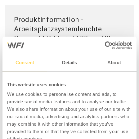
Produktinformation -
Arbeitsplatzsystemleuchte
Gaspra LED Modul 600mm UK
Arbeitsplatzsystemleuchte Gaspra LED Modul
600 mm für Montagearbeitsplätze. Gehäuse
Consent
Details
About
aus naturanodisiertem Aluminum mit
effektivem Reflexionsschutz. Angepasst für
die Montage an der C-Profilschiene, an der sie
This website uses cookies
in beliebigem Winkel eingestellt werden kann.
We use cookies to personalise content and ads, to
50.000 Stunden Lebensdauer. 3m Kabel mit
provide social media features and to analyse our traffic.
Stecker, Typ G (Commonwealth-Stecker). LED
We also share information about your use of our site with
beleuchtet gleichmäßig die Arbeitsfläche.
our social media, advertising and analytics partners who
Hohe Farbstabilität.
may combine it with other information that you’ve
provided to them or that they’ve collected from your use
of their services.