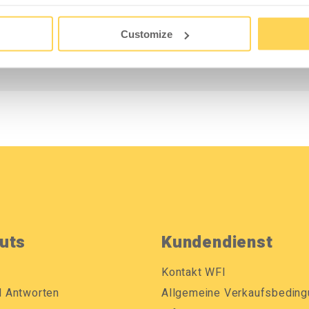
lich.
Customize
4-1 geprüft und ESD-zertifiziert.
uts
Kundendienst
Kontakt WFI
d Antworten
Allgemeine Verkaufsbedin