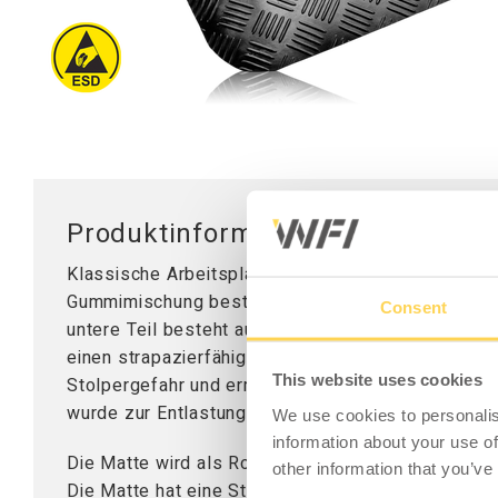
Mobile Arbeitsstationen
Tischplatten
Tischständer
Hubsäule
Produktinformation - Arbeitsplat
Klassische Arbeitsplatzmatte mit Riffelblechmuste
Gummimischung besteht, für beste Haltbarkeit und
Consent
untere Teil besteht aus Zellkautschuk. Die Kombin
einen strapazierfähige und bequeme Unterlage zu
This website uses cookies
Stolpergefahr und ermöglichen den Einsatz leichter
wurde zur Entlastung entwickelt und passt in die 
We use cookies to personalis
information about your use of
Die Matte wird als Rolle oder Meterware geliefer
other information that you’ve
Die Matte hat eine Stärke von 11 mm.