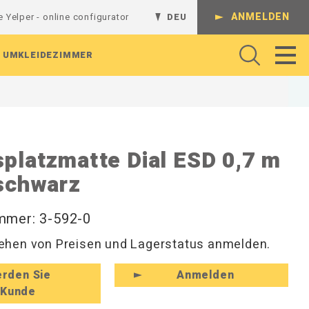
ANMELDEN
e Yelper - online configurator
DEU
UMKLEIDEZIMMER
Gelenkarme
Regalsystem
Batterieladestation
Werkbank
Komplette Kombinationen
splatzmatte Dial ESD 0,7 m
Regalböden
L-Regalgestelle
Absperrungen
Arbeitshocker und Werkstattshocker
Schienen und Ständer
 schwarz
Lochrasterplatten
T-Regalgestelle
Arbeitsbeleuchtung
Regale und Konsolen
Sichtlagerkästen
Wandregale
Rollenhalter
Perforierte Platten
Magnethaken
Werkzeug
Hutablagen und Kleiderfächer
mmer: 3-592-0
Werkzeughaken
Hakenleisten und Haken
hen von Preisen und Lagerstatus anmelden.
zeuge
Zubehör für Befestigungen
Rückenleisten und Kleinaufbewahrung
Schuhregale und Sitzbänke
rden Sie
Anmelden
Kunde