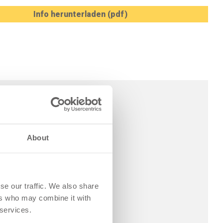
Info herunterladen (pdf)
About
se our traffic. We also share
ers who may combine it with
 services.