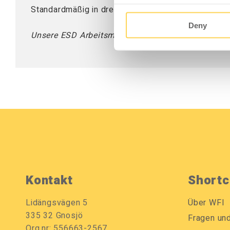
Standardmäßig in drei verschiedenen Breiten erhält
Deny
Unsere ESD Arbeitsmatten sind nach DIN EN 61340-
Kontakt
Shortc
Lidängsvägen 5
Über WFI
335 32 Gnosjö
Fragen un
Org.nr: 556663-2567