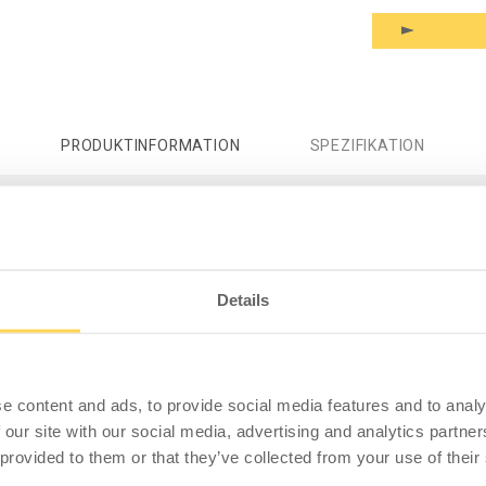
PRODUKTINFORMATION
SPEZIFIKATION
zmatte Dial ESD 0,7 m x lfm, schwarz
r in ESD-Ausführung, die aus einer speziellen
 Anwendbarkeit in den meisten Industrieräumen. Der
Details
ation dieses umweltfreundlichen Materialies ergibt
m Stehen. Die abgeschrägten Kanten minimieren die
er Trolleys auf der Matte. Die Arbeitsplatzmatte Dial
meisten trockenen Industrieräume.
e content and ads, to provide social media features and to analy
 our site with our social media, advertising and analytics partn
t. Die Kanten sind immer abgeschrägt.
 provided to them or that they’ve collected from your use of their